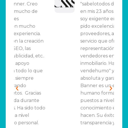
"sabelotodos del marketing
en mis 23 años de actividad"
soy exigente en mi trabajo y
pido excelencia a mis
a.
proveedores, así como al
ión
servicio que ofrecemos de
representación de
c..
vendedores en el sector
inmobiliario. Hay muchos "
que
vendehumo" y puedo dar fe
absoluta y garantía que en
Banner es un equipo
as
humano formal, serio, muy
e
puestos a nivel técnico y de
todo
conocimiento en lo que
hacen. Su éxito es la
.
transparencia y valorar a sus